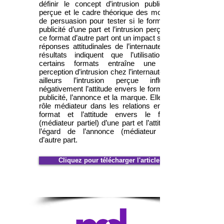
définir le concept d’intrusion publicitaire
perçue et le cadre théorique des modèles
de persuasion pour tester si le format de
publicité d’une part et l’intrusion perçue de
ce format d’autre part ont un impact sur les
réponses attitudinales de l’internaute. Les
résultats indiquent que l’utilisation de
certains formats entraîne une forte
perception d’intrusion chez l’internaute. Par
ailleurs l’intrusion perçue influence
négativement l’attitude envers le format de
publicité, l’annonce et la marque. Elle a un
rôle médiateur dans les relations entre le
format et l’attitude envers le format
(médiateur partiel) d’une part et l’attitude à
l’égard de l’annonce (médiateur total)
d’autre part.
Cliquez pour télécharger l'article