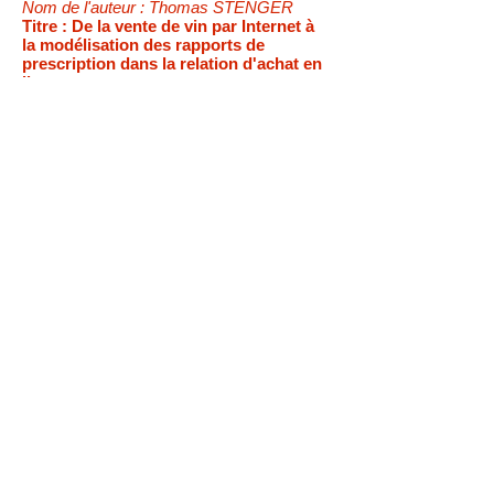
Nom de l'auteur : Thomas STENGER
Titre : De la vente de vin par Internet à
la modélisation des rapports de
prescription dans la relation d'achat en
ligne.
Mots clés :
prescription, interactivité,
internet, achat en ligne, relation client, aide
à la décision, vin
Résumé :
L'analyse des sites web des
principaux cavistes en ligne et la
mobilisation des travaux de Hatchuel sur la
prescription permettent de proposer un
cadre général pour l'étude de la relation
d'achat en ligne autour de sept
dimensions. Ce travail conduit ainsi à
(ré)introduire le concept de prescripteur en
marketing.
Cliquez pour télécharger l'article